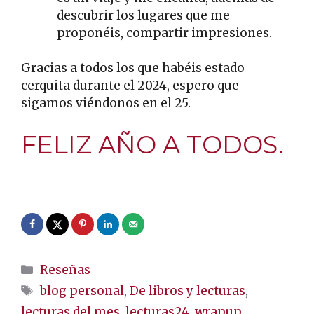
descubrir los lugares que me
proponéis, compartir impresiones.
Gracias a todos los que habéis estado
cerquita durante el 2024, espero que
sigamos viéndonos en el 25.
FELIZ AÑO A TODOS.
.
Categorías
Reseñas
Etiquetas
blog personal
,
De libros y lecturas
,
lecturas del mes
,
lecturas24
,
wrapup