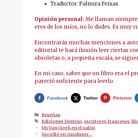
Traductor: Palmira Feixas
Opinión personal:
Me llaman siempre l
eres de los míos, no lo dudes. Es muy c
Encontrarás muchas menciones a autore
editorial te hará ilusión leer ciertas c
obsoletas o, a pequeña escala, se sigu
En mi caso, saber que un libro era el p
pareció suficiente para leerlo.
Facebook
Twitter
Pinterest
Categorías
Reseñas
Etiquetas
Ediciones Destino
,
escritores franceses
,
lib
Navegación
Un Van Gogh en el salón
de
Sucedió en Ganduxer…