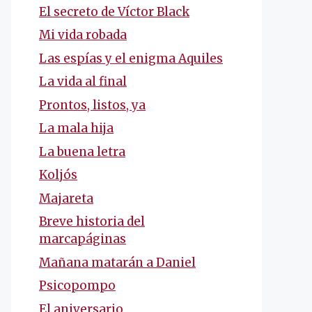
El secreto de Víctor Black
Mi vida robada
Las espías y el enigma Aquiles
La vida al final
Prontos, listos, ya
La mala hija
La buena letra
Koljós
Majareta
Breve historia del
marcapáginas
Mañana matarán a Daniel
Psicopompo
El aniversario