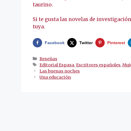
taurino.
Si te gusta las novelas de investigación
tuya.
Facebook
Twitter
Pinterest
Categorías
Reseñas
Etiquetas
Editorial Espasa
,
Escritores españoles
,
Muj
Navegación
Las buenas noches
de
Una educación
entradas