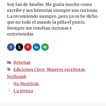
Soy fan de Amélie. Me gusta mucho como
escribe y sus historias siempre son curiosas.
La recomiendo siempre, pero ya os he dicho
que no todo el mundo la pilla el punto.
Siempre me resultan curiosas y
entretenidas.
Categorías
Reseñas
Etiquetas
Ediciones Circe
,
Mujeres escritoras
,
Nothomb
Navegación
No Mentirás
de
La trenza
entradas