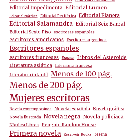
Editorial Lumen
Editorial Impedimenta
Editorial Planeta
Editorial Periférica
Editorial Nórdica
Editorial Salamandra
Editorial Seix Barral
Editorial Sexto Piso
escritoras españolas
escritores americanos
Escritores argentinos
Escritores españoles
escritores franceses
Libros del Asteroide
Espasa
Literatura asiática
Literatura francesa
Menos de 100 pág.
Literatura infantil
Menos de 200 pág.
Mujeres escritoras
Novela española
Novela gráfica
Novela contemporánea
Novela negra
Novela policíaca
Novela ilustrada
Penguin Random House
Nórdica Libros
Primera novela
reseña
Reservoir Books