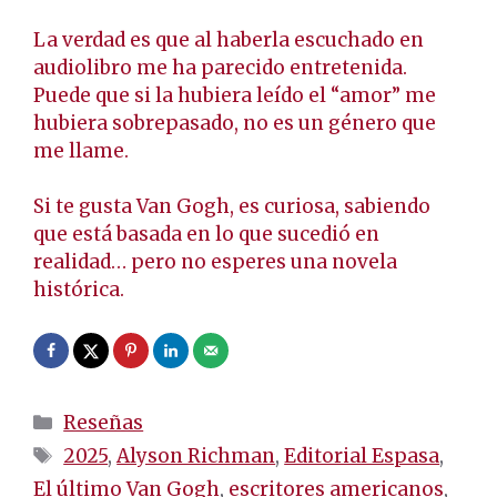
La verdad es que al haberla escuchado en
audiolibro me ha parecido entretenida.
Puede que si la hubiera leído el “amor” me
hubiera sobrepasado, no es un género que
me llame.
Si te gusta Van Gogh, es curiosa, sabiendo
que está basada en lo que sucedió en
realidad… pero no esperes una novela
histórica.
Categorías
Reseñas
Etiquetas
2025
,
Alyson Richman
,
Editorial Espasa
,
El último Van Gogh
,
escritores americanos
,