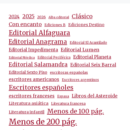
Clásico
2025
2024
2026
Alba editorial
Con encanto
Ediciones Destino
Ediciones B
Editorial Alfaguara
Editorial Anagrama
Editorial El Acantilado
Editorial Lumen
Editorial Impedimenta
Editorial Planeta
Editorial Periférica
Editorial Nórdica
Editorial Salamandra
Editorial Seix Barral
Editorial Sexto Piso
escritoras españolas
escritores americanos
Escritores argentinos
Escritores españoles
escritores franceses
Libros del Asteroide
Espasa
Literatura asiática
Literatura francesa
Menos de 100 pág.
Literatura infantil
Menos de 200 pág.