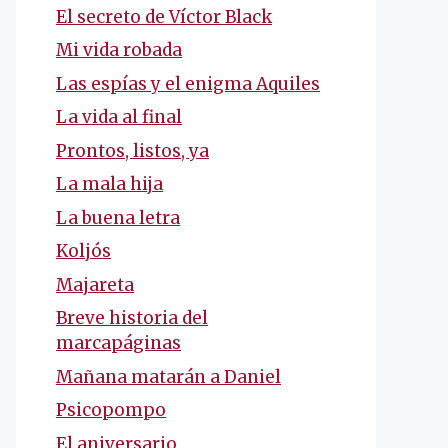
El secreto de Víctor Black
Mi vida robada
Las espías y el enigma Aquiles
La vida al final
Prontos, listos, ya
La mala hija
La buena letra
Koljós
Majareta
Breve historia del
marcapáginas
Mañana matarán a Daniel
Psicopompo
El aniversario