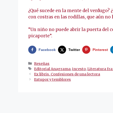
¿Qué sucede en la mente del verdugo? 
con costras en las rodillas, que aún no
“Un niño no puede abrir la puerta del
picaporte”.
Facebook
Twitter
Pinterest
Categorías
Reseñas
Etiquetas
Editorial Anagrama
,
incesto
,
Literatura fr
Navegación
Ex libris. Confesiones de una lectora
de
Estupor y temblores
entradas