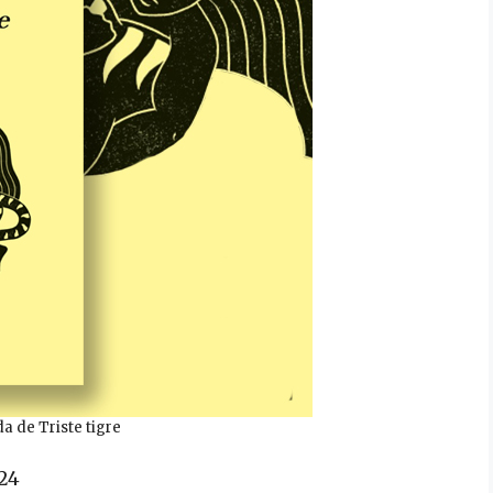
a de Triste tigre
24