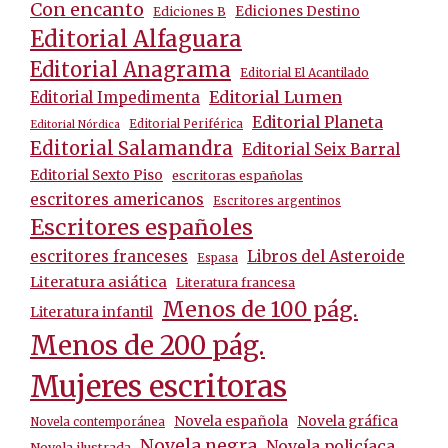
Con encanto
Ediciones Destino
Ediciones B
Editorial Alfaguara
Editorial Anagrama
Editorial El Acantilado
Editorial Lumen
Editorial Impedimenta
Editorial Planeta
Editorial Periférica
Editorial Nórdica
Editorial Salamandra
Editorial Seix Barral
Editorial Sexto Piso
escritoras españolas
escritores americanos
Escritores argentinos
Escritores españoles
escritores franceses
Libros del Asteroide
Espasa
Literatura asiática
Literatura francesa
Menos de 100 pág.
Literatura infantil
Menos de 200 pág.
Mujeres escritoras
Novela española
Novela gráfica
Novela contemporánea
Novela negra
Novela policíaca
Novela ilustrada