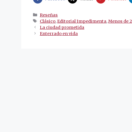
Categorías
Reseñas
Etiquetas
Clásico
,
Editorial Impedimenta
,
Menos de 2
Navegación
La ciudad prometida
de
Enterrado en vida
entradas