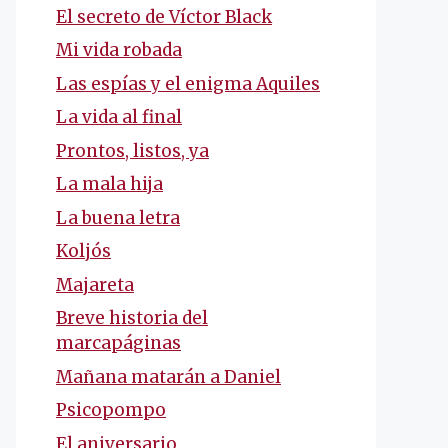
El secreto de Víctor Black
Mi vida robada
Las espías y el enigma Aquiles
La vida al final
Prontos, listos, ya
La mala hija
La buena letra
Koljós
Majareta
Breve historia del
marcapáginas
Mañana matarán a Daniel
Psicopompo
El aniversario