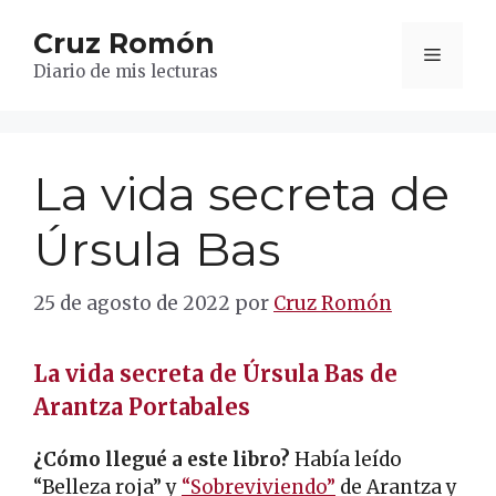
Saltar
Cruz Romón
al
Menú
contenido
Diario de mis lecturas
La vida secreta de
Úrsula Bas
25 de agosto de 2022
por
Cruz Romón
La vida secreta de Úrsula Bas de
Arantza Portabales
¿Cómo llegué a este libro?
Había leído
“Belleza roja” y
“Sobreviviendo”
de Arantza y