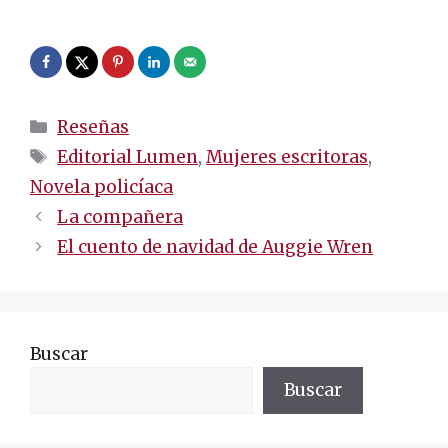
.
Categorías
Reseñas
Etiquetas
Editorial Lumen
,
Mujeres escritoras
,
Novela policíaca
Navegación
La compañera
de
El cuento de navidad de Auggie Wren
entradas
Buscar
Buscar