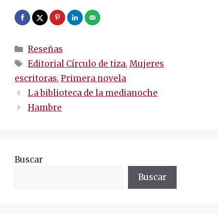
Categorías
Reseñas
Etiquetas
Editorial Círculo de tiza
,
Mujeres
escritoras
,
Primera novela
Navegación
La biblioteca de la medianoche
de
Hambre
entradas
Buscar
Buscar