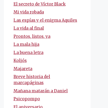
El secreto de Víctor Black
Mi vida robada
Las espías y el enigma Aquiles
La vida al final
Prontos, listos, ya
La mala hija
La buena letra
Koljós
Majareta
Breve historia del
marcapáginas
Mañana matarán a Daniel
Psicopompo
El aniversario