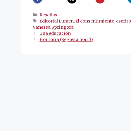
Categorías
Reseñas
Etiquetas
Editorial Lumen
,
El consentimiento
,
escrit
Vanessa Springora
Navegación
Una educación
de
Hontoria (Segovia noir 1)
entradas