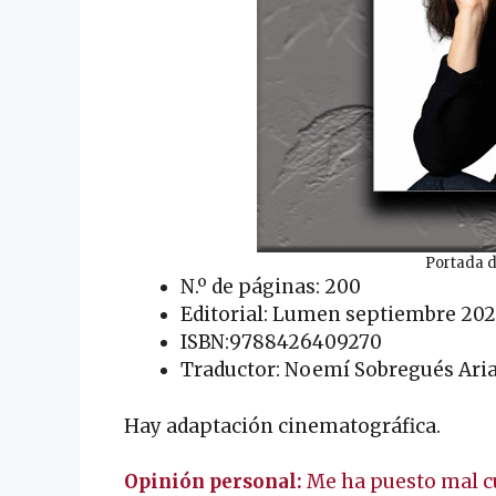
Portada d
N.º de páginas: 200
Editorial: Lumen septiembre 20
ISBN:9788426409270
Traductor: Noemí Sobregués Ari
Hay adaptación cinematográfica.
Opinión personal:
Me ha puesto mal c